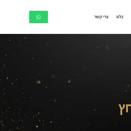
בלוג
צרי קשר
חץ