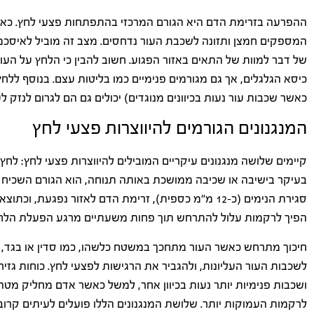
ההפרעה בזרימת הדם היא הגורם המרכזי בהתפתחות פצעי לחץ. כאש
המספקים חמצן ותזונה לשכבת העור נדחסים. מצב זה מוביל לאיסכמ
של דבר למוות של התאים באזור הפגוע. חשוב להבין כי הלחץ על העור
כיסא הגלגלים, אך גם מגורמים פנימיים כמו בליטות עצם. בנוסף ללח
כאשר שכבות עור נעות בכיוונים מנוגדים) יכולים גם הם לגרום לנזק 
המנגנונים הגורמים להיווצרות פצעי לחץ
קיימים שלושה מנגנונים עיקריים המובילים להיווצרות פצעי לחץ: לחץ מ
בעיקר בישיבה או שכיבה ממושכת באותה תנוחה, הוא הגורם השכיח 
סגירת הנימים (כ-12 מ"מ כספית), זרימת הדם לאזור נפ
הפיך לרקמות עלול להתרחש תוך פחות משעתיים מרגע הפעלת הלח
חיכוך מתרחש כאשר העור מתחכך במשטח כלשהו, כמו סדין או בגד, במי
לשכבות העור העליונות, ולהגביר את הרגישות לפצעי לחץ. כוחות גזיר
ושכבות פנימיות יותר נעות בכיוון אחר, למשל כאשר אדם מחליק מטה ב
לרקמות העמוקות יותר. שלושת המנגנונים הללו פועלים לעיתים קרוב