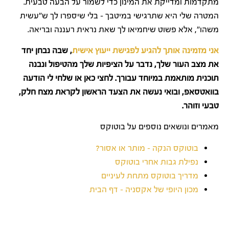
מתקדמות ומדייקת את המינון כדי לשמור על הבעה טבעית.
המטרה שלי היא שתרגישי במיטבך – בלי שיספרו לך ש"עשית
משהו", אלא פשוט שיחמיאו לך שאת נראית רעננה ובריאה.
אני מזמינה אותך להגיע לפגישת ייעוץ אישית
, שבה נבחן יחד
את מצב העור שלך, נדבר על הציפיות שלך מהטיפול ונבנה
תוכנית מותאמת במיוחד עבורך. לחצי כאן או שלחי לי הודעה
בוואטסאפ, ובואי נעשה את הצעד הראשון לקראת מצח חלק,
טבעי וזוהר.
מאמרים ונושאים נוספים על בוטוקס
בוטוקס הנקה – מותר או אסור?
נפילת גבות אחרי בוטוקס
מדריך בוטוקס מתחת לעיניים
מכון היופי של אקסניה – דף הבית