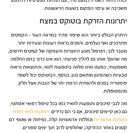
יכולה לחזור לשגרה כמעט מיד, עם הנחיות ספציפיות להימנע
משכיבה או עיסוי המקום בשעות הראשונות.
יתרונות הזרקת בוטוקס במצח
היתרון הבולט ביותר הוא שיפור מהיר במראה העור – הקמטים
מתרככים ואף נעלמים, והפנים נראות רעננות וצעירות יותר.
מעבר לכך, הטיפול מונע היווצרות והעמקה של קמטים חדשים,
מה שהופך אותו גם להליך מניעתי. הוא אינו כרוך בזמן החלמה
משמעותי, כמעט ואינו מלווה בתופעות לוואי, והתוצאות נראות
טבעיות כשהמינון מותאם נכון. בנוסף, הבוטוקס יכול לשפר
סימטריה בפנים ולהפחית הרמת יתר של הגבות אצל חלק
מהמטופלות.
מה לגבי סיכונים ותופעות לוואי? כמו בכל טיפול רפואי־אסתטי,
גם כאן קיימים סיכונים, אם כי הם נדירים.
תופעות לוואי לאחר
בוטוקס אפשריות
וכוללות אדמומיות קלה, נפיחות או שטפי דם
קטנים באזור ההזרקה, שחולפים לרוב תוך ימים ספורים.