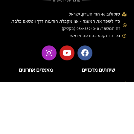
סוקולוב 46 הוד השרון, ישראל
כדי לשפר את המענה - אני מקבלת הודעות דרך ווטסאפ בלבד.
זה המספר: 054-5391010 (בקליק)
כל תור נקבע בהודעה מראש
שירותים מרכזיים
מאמרים אחרונים
בניית ציפורניים
בניית ציפורניים בג'ל
הזרקות
טיפוח
דידי לק – מה חשוב לדעת על
המותג ועל טיפול לק ג'ל
טיפול פנים
איכותי
לק ג'ל