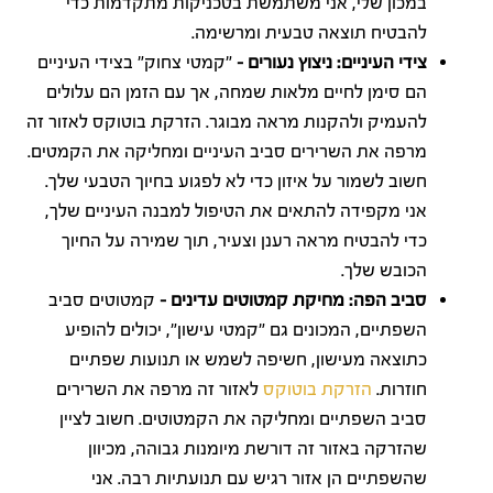
במכון שלי, אני משתמשת בטכניקות מתקדמות כדי
להבטיח תוצאה טבעית ומרשימה.
צידי העיניים: ניצוץ נעורים –
"קמטי צחוק" בצידי העיניים
הם סימן לחיים מלאות שמחה, אך עם הזמן הם עלולים
להעמיק ולהקנות מראה מבוגר. הזרקת בוטוקס לאזור זה
מרפה את השרירים סביב העיניים ומחליקה את הקמטים.
חשוב לשמור על איזון כדי לא לפגוע בחיוך הטבעי שלך.
אני מקפידה להתאים את הטיפול למבנה העיניים שלך,
כדי להבטיח מראה רענן וצעיר, תוך שמירה על החיוך
הכובש שלך.
סביב הפה: מחיקת קמטוטים עדינים –
קמטוטים סביב
השפתיים, המכונים גם "קמטי עישון", יכולים להופיע
כתוצאה מעישון, חשיפה לשמש או תנועות שפתיים
חוזרות.
הזרקת בוטוקס
לאזור זה מרפה את השרירים
סביב השפתיים ומחליקה את הקמטוטים. חשוב לציין
שהזרקה באזור זה דורשת מיומנות גבוהה, מכיוון
שהשפתיים הן אזור רגיש עם תנועתיות רבה. אני