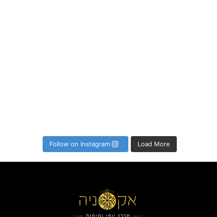
P
Follow on Instagram
Load More