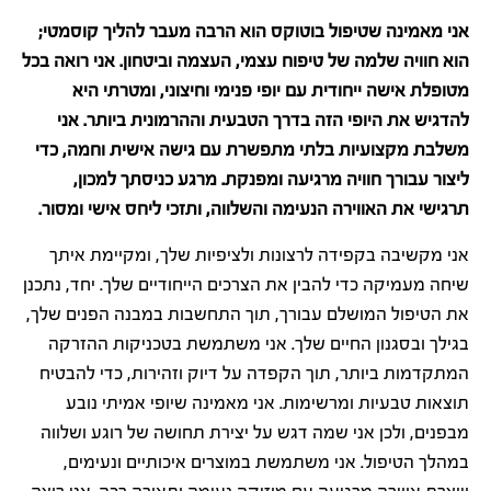
אני מאמינה שטיפול בוטוקס הוא הרבה מעבר להליך קוסמטי;
הוא חוויה שלמה של טיפוח עצמי, העצמה וביטחון. אני רואה בכל
מטופלת אישה ייחודית עם יופי פנימי וחיצוני, ומטרתי היא
להדגיש את היופי הזה בדרך הטבעית וההרמונית ביותר. אני
משלבת מקצועיות בלתי מתפשרת עם גישה אישית וחמה, כדי
ליצור עבורך חוויה מרגיעה ומפנקת. מרגע כניסתך למכון,
תרגישי את האווירה הנעימה והשלווה, ותזכי ליחס אישי ומסור.
אני מקשיבה בקפידה לרצונות ולציפיות שלך, ומקיימת איתך
שיחה מעמיקה כדי להבין את הצרכים הייחודיים שלך. יחד, נתכנן
את הטיפול המושלם עבורך, תוך התחשבות במבנה הפנים שלך,
בגילך ובסגנון החיים שלך. אני משתמשת בטכניקות ההזרקה
המתקדמות ביותר, תוך הקפדה על דיוק וזהירות, כדי להבטיח
תוצאות טבעיות ומרשימות. אני מאמינה שיופי אמיתי נובע
מבפנים, ולכן אני שמה דגש על יצירת תחושה של רוגע ושלווה
במהלך הטיפול. אני משתמשת במוצרים איכותיים ונעימים,