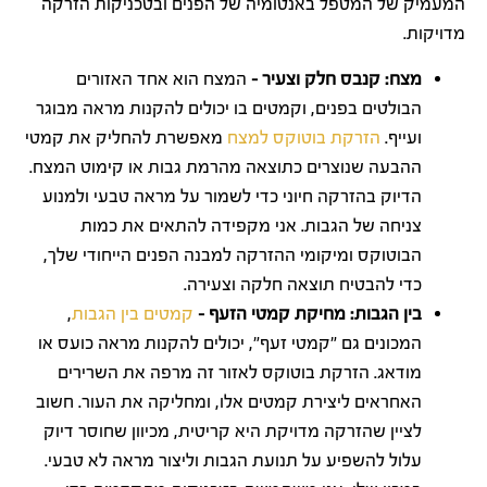
המעמיק של המטפל באנטומיה של הפנים ובטכניקות הזרקה
מדויקות.
מצח: קנבס חלק וצעיר –
המצח הוא אחד האזורים
הבולטים בפנים, וקמטים בו יכולים להקנות מראה מבוגר
ועייף.
הזרקת בוטוקס למצח
מאפשרת להחליק את קמטי
ההבעה שנוצרים כתוצאה מהרמת גבות או קימוט המצח.
הדיוק בהזרקה חיוני כדי לשמור על מראה טבעי ולמנוע
צניחה של הגבות. אני מקפידה להתאים את כמות
הבוטוקס ומיקומי ההזרקה למבנה הפנים הייחודי שלך,
כדי להבטיח תוצאה חלקה וצעירה.
בין הגבות: מחיקת קמטי הזעף –
קמטים בין הגבות
,
המכונים גם "קמטי זעף", יכולים להקנות מראה כועס או
מודאג. הזרקת בוטוקס לאזור זה מרפה את השרירים
האחראים ליצירת קמטים אלו, ומחליקה את העור. חשוב
לציין שהזרקה מדויקת היא קריטית, מכיוון שחוסר דיוק
עלול להשפיע על תנועת הגבות וליצור מראה לא טבעי.