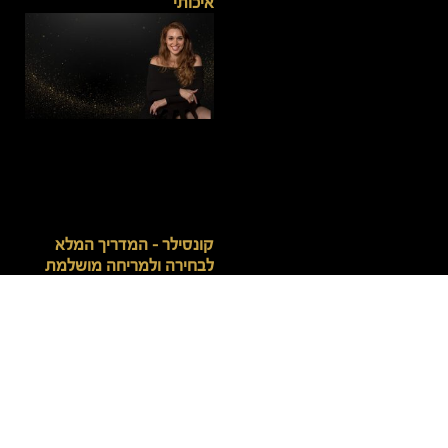
איכותי
קונסילר – המדריך המלא
לבחירה ולמריחה מושלמת