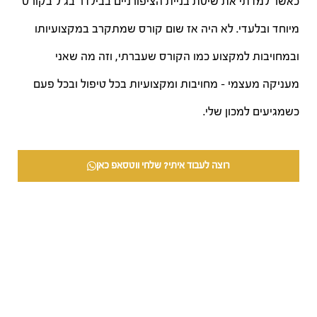
כאשר למדתי את שיטת בניית הציפורניים בבילדר בג'ל בקורס
מיוחד ובלעדי. לא היה אז שום קורס שמתקרב במקצועיותו
ובמחויבות למקצוע כמו הקורס שעברתי, וזה מה שאני
מעניקה מעצמי – מחויבות ומקצועיות בכל טיפול ובכל פעם
כשמגיעים למכון שלי.
רוצה לעבוד איתי? שלחי ווטסאפ כאן