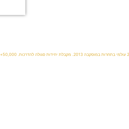
Builder gel with animal pattern 🐆💅🏻
Happy Valentines
 ללקוחה שמחה במי
בניית ציפורניים ארוכות בג'ל עם פרנץ' לבן. נקי. קל