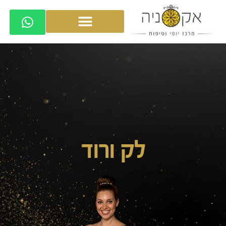
לק ורוד