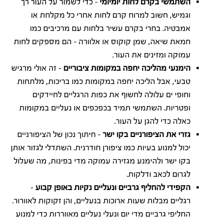
השתמשי בקרם לחות יומיומי
– כדי לשמור על העור רך
וגמיש, חשוב למרוח קרם לחות אחרי כל מקלחת או
אמבטיה. בחרי בקרם עשיר בלחות עם מרכיבים כמו
חמאת שיאה, שמן קוקוס או אלוורה – הם מספקים לחות
עמוקה ומזינים את העור.
הימנעי מהליכה יחפה במקומות ציבוריים
– זה אולי מרגיש
טבעי, אבל הליכה יחפה במקומות כמו בריכות, מלתחות
וחופי ים עלולה לחשוף את כפות הרגליים לחיידקים
ופטריות. השתמשי תמיד בכפכפים או נעליים במקומות
כאלה כדי להגן על העור.
גזרי את הציפורניים בקו ישר
– חיתוך נכון של הציפורניים
יכול למנוע בעיות כמו ציפורן חודרנית. השתדלי לגזור אותן
בקו ישר ולהימנע מגזירה עמוקה מדי בפינות, מה שעלול
לגרום לכאב ודלקות.
הקפידי להחליף גרביים ונעליים נקיות באופן קבוע
–
רגליים מבלות שעות ארוכות בנעליים, והן זקוקות לאוורור.
החליפי גרביים מדי יום ונעלי נעליים מאווררות כדי למנוע