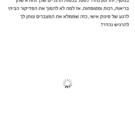
בנוסף, זהו זמן נהדר לטפל בכפות הרגליים שלך ולוודא שהן
בריאות, רכות ומטופחות. אז למה לא להפוך את הפדיקור הביתי
לרגע של פינוק אישי, כזה שממלא את המצברים ונותן לך
להרגיש נהדר?