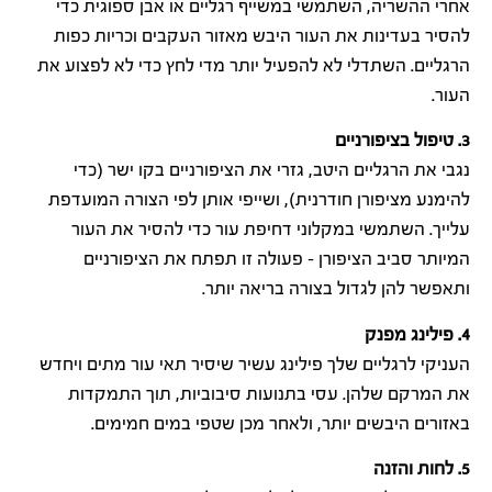
אחרי ההשריה, השתמשי במשייף רגליים או אבן ספוגית כדי
להסיר בעדינות את העור היבש מאזור העקבים וכריות כפות
הרגליים. השתדלי לא להפעיל יותר מדי לחץ כדי לא לפצוע את
העור.
3. טיפול בציפורניים
נגבי את הרגליים היטב, גזרי את הציפורניים בקו ישר (כדי
להימנע מציפורן חודרנית), ושייפי אותן לפי הצורה המועדפת
עלייך. השתמשי במקלוני דחיפת עור כדי להסיר את העור
המיותר סביב הציפורן – פעולה זו תפתח את הציפורניים
ותאפשר להן לגדול בצורה בריאה יותר.
4. פילינג מפנק
העניקי לרגליים שלך פילינג עשיר שיסיר תאי עור מתים ויחדש
את המרקם שלהן. עסי בתנועות סיבוביות, תוך התמקדות
באזורים היבשים יותר, ולאחר מכן שטפי במים חמימים.
5. לחות והזנה