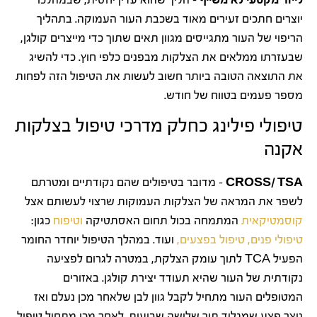
יוצרים חתכים זעירים מאוד בשכבת העור העמוקה. בתהליך
הריפוי של העור מתגייסים מגוון תאים שתוך כדי מייצרים קולגן,
שבעזרתו ממלאים את הצלקות מבפנים כלפי חוץ. כדי להשיג
את התוצאה הטובה ביותר חשוב לעשות את הטיפול הזה לפחות
מספר פעמים בטווח של חודש.
טיפולי פילינג כחלק מדרכי טיפול בצלקות
אקנה
CROSS/ TSA
– מדובר בטיפולים שהם נקודתיים ומטרתם
לשפר את המראה של הצלקות העמוקות שרצוי לעשותם אצל
קוסמטיקאית
המתמחה בכול תחום האסתטיקה
וטיפוח
כגון:
טיפולי פנים,
טיפול בפצעים,
ועוד. במהלך הטיפול יוחדר החומר
הפעיל TCA לתוך עומק הצלקת, במטרה לגרום לפציעה
נקודתית של העור שהיא תעודד יצירת קולגן. באזורים
המטופלים העור מתחיל לקבל גוון לבן שלאחר מכן נעלם ואז
נוצר פצע שמגליד תוך שלושה שבועות. לאחר מכן מתחיל טיפול