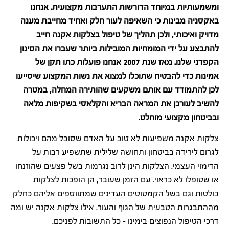
ומשמעותיות במיוחד הדורשות התערבות מקצועית. אנחנו
באקסניה מבינות כי השאיפה לעור חלק ואחיד מחייבת מענה
מדויק ואיכותי, ולכן תהליך של
טיפול בצלקות אקנה
חייב
להתבצע על ידי המומחיות המובילות ביותר שעברו את הסינון
הקפדני שלנו. מאז שנת 2007 אנחנו פועלות כתו תקן של
אמינות כדי להבטיח שתוכלו למצוא את נשות המקצוע שיסייעו
לכן להתמודד עם אותם משקעים שהותירה המחלה, במטרה
להשיב לעורכן את המראה הבריא והקלאסי בשקיפות מלאה
ובביטחון מקצועי מוחלט.
צלקות אקנה משפיעות לא טוב על האדם שסובל מהם ויכולות
לגרום לירידה בביטחון ותחושה שלילית שתשפיע רבות על
הדימוי העצמי. הצלקות הינן לרוב נגרמות בשל פצעים שהוזנחו
או שטופלו לא כראוי. עם הזמן שעובר, הן הופכות לצלקות
בולטות וגם בשל הקמטוטים העדינים שמתווספים אליהם כחלק
מההתבגרות הטבעית של הגוף והעור. אילו צלקות אקנה יש ומה
דרכי הטיפול הנפוצים בימינו – כל התשובות לפניכם.