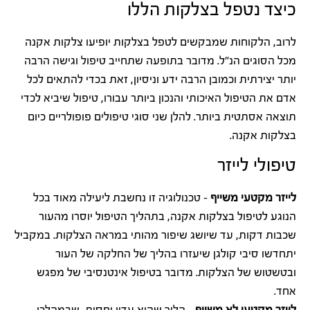
כיצד נטפל בצלקות הללו
לרוב, הלקוחות שמבקשים לטפל בצלקות יופיעו צלקות אקנה
מכל הסוגים הנ"ל. מדובר בתופעה שתחייב טיפול וגישה הרבה
יותר יצירתית וכמובן הרבה ידע וניסיון, זאת בכדי להתאים לכל
אדם את הטיפול האיכותי והנכון ביותר עבורו, טיפול שיביא לכדי
תוצאה אסתטית ביותר. להלן שני סוגי טיפולים פופולריים כיום
בצלקות אקנה.
טיפולי לייזר
לייזר מקטעי משייף
– טכנולוגיה זו נחשבת ליעילה מאוד בכל
הנוגע לטיפול בצלקות אקנה, בתהליך הטיפול יוסרו מהעור
שכבות דקות, עד שיושג שיפור מהותי במראה הצלקות. במקביל
יתחדשו סיבי קולגן שיעזרו בהליך של החלקה של העור
ובטשטוש של הצלקות. מדובר בטיפול אינטנסיבי של מפגש
אחד.
לייזר מקטעי לא משייף
– הליך שהוא עדין יחסית, שבמהלכו