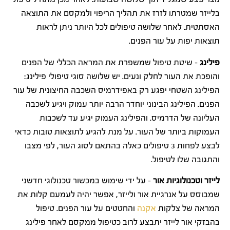
בלייזר שמטרתו לזרז את תהליך הריפוי ולמקסם את התוצאה
האסתטית. לאחר שלושה טיפולים לכל היותר ניתן לראות
תוצאות יפות על עור הפנים.
פילינג
– שיטת טיפול שמשפרת את המראה הכללי של הפנים
והופכת את העור לחלק ונעים. יש שלושה סוגי טיפולי פילינג:
הפילינג השטחי יפגע רק באפידרמיס השכבה החיצונית של עור
הפנים. הפילינג הבינוני יוחדר הרבה יותר עמוק ויגיע לשכבה
העליונה של הדרמיס. והפילינג העמוק יגיע עד לשכבות
העמוקות ביותר של העור. על מנת להגיע לתוצאות טובות כדאי
לבצע לפחות 3 טיפולים כאלה בהתאם לסוג העור, לפי מצבו
והתגובה שלו לטיפול.
לייזר וטכנולוגיות אור
– על ידי שימוש במכשור טכנולוגי חדשני
שמבוסס על אנרגיית אור ולייזר, אפשר יהיה לעמעם קלות את
המראה של צלקות
אקנה
והחטטים על עור הפנים. טיפול
בהבזקי אור לייזר יתבצע לרוב כטיפול ממקסם לאחר פילינג