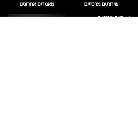
שירותים מרכזיים
מאמרים אחרונים
בניית ציפורניים
בניית ציפורניים בג'ל
הזרקות
טיפוח
טיפול פנים
לק ג'ל
מניקור
דידי לק – מה חשוב לדעת על
פדיקור
המותג ועל טיפול לק ג'ל
איכותי