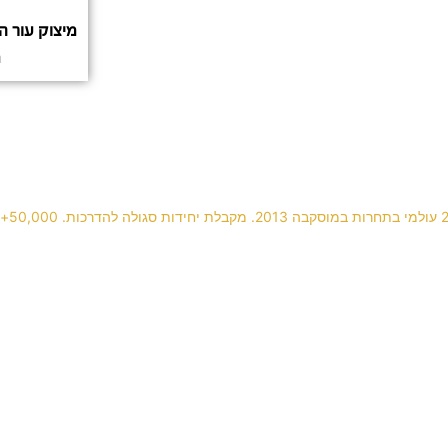
מיצוק עור ה
מ
Builder gel with animal pattern 🐆💅🏻
Happy Valentines
 ללקוחה שמחה במי
בניית ציפורניים ארוכות בג'ל עם פרנץ' לבן. נקי. קל