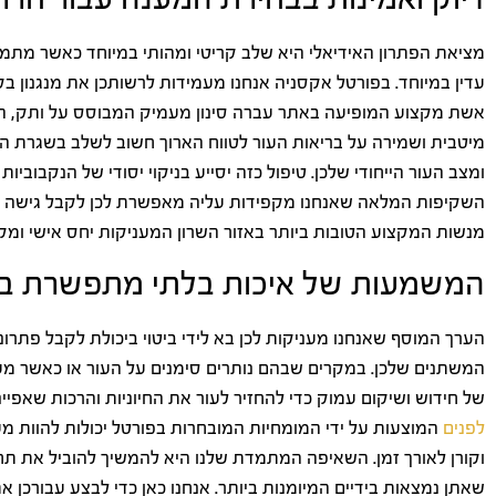
מציאת הפתרון האידיאלי היא שלב קריטי ומהותי במיוחד כאשר מתמוד
עדין במיוחד. בפורטל אקסניה אנחנו מעמידות לרשותכן את מנגנון ב
אשת מקצוע המופיעה באתר עברה סינון מעמיק המבוסס על ותק, המל
מיטבית ושמירה על בריאות העור לטווח הארוך חשוב לשלב בשגרת ה
ומצב העור הייחודי שלכן. טיפול כזה יסייע בניקוי יסודי של הנקבוביו
השקיפות המלאה שאנחנו מקפידות עליה מאפשרת לכן לקבל גישה ל
מנשות המקצוע הטובות ביותר באזור השרון המעניקות יחס אישי ומקצ
המשמעות של איכות בלתי מתפשרת בפ
הערך המוסף שאנחנו מעניקות לכן בא לידי ביטוי ביכולת לקבל פתר
המשתנים שלכן. במקרים שבהם נותרים סימנים על העור או כאשר מע
של חידוש ושיקום עמוק כדי להחזיר לעור את החיוניות והרכות שאפיינו
לפנים
המוצעות על ידי המומחיות המובחרות בפורטל יכולות להוות מ
וקורן לאורך זמן. השאיפה המתמדת שלנו היא להמשיך להוביל את תחו
שאתן נמצאות בידיים המיומנות ביותר. אנחנו כאן כדי לבצע עבורכן 