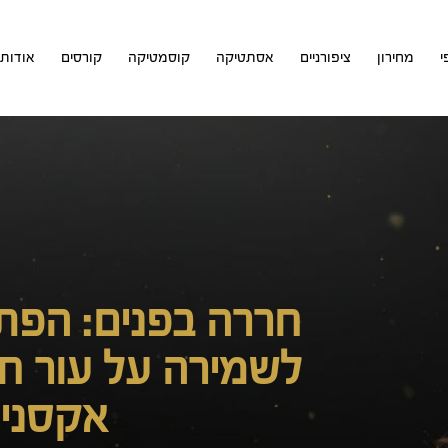
י
מחירון
ציפורניים
אסתטיקה
קוסמטיקה
קורסים
אודות
חררה בפנים: הפתר
לשמירה על עור חל
אקסני