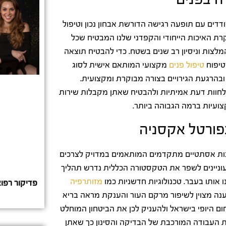
דים עם תופעה רגישה הדורשת אבחון נכון וטיפול
קרת האיכות הייחודי והקפדני שלנו המבטיח שכל
צות וניסיון רב שנים בשטח. כדי להבטיח תוצאה
טיפוח
טיפול פנים
מקצועי המותאם אישית לסוג
ת ובהרגעת הגירויים בצורה מבוקרת ומקצועית.
חוות דעת אמיתיות ולהבטיח שאתן מקבלות שירות
ועיות ברמה הגבוהה ביותר.
ורטל אקסניה
ונות אסתטיים מתקדמים המותאמים במדויק לצרכים
וניינים לשפר את הטקסטורה הכללית נדרש תהליך
 אותו בעבר. טכנולוגיות חדשניות כמו
מזותרפיה
פדיקור רפוא
ענה מצוין לשיפור מרקם העור והענקת מראה בריא
ם היופי בישראל ולהעניק לכן את הביטחון המוחלט
את העבודה המורכבת של הבדיקה והסינון כך שאתן