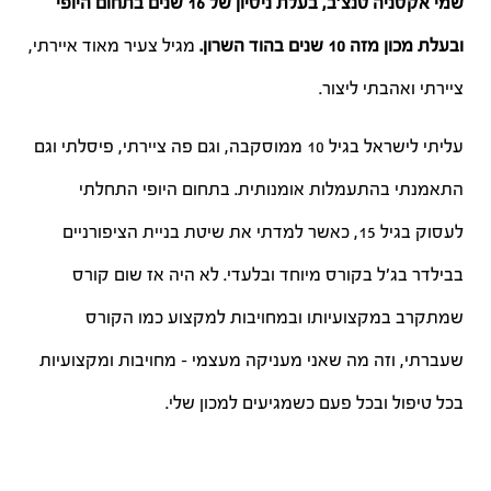
שמי אקסניה טנצ'ב, בעלת ניסיון של 16 שנים בתחום היופי
ובעלת מכון מזה 10 שנים בהוד השרון.
מגיל צעיר מאוד איירתי,
ציירתי ואהבתי ליצור.
עליתי לישראל בגיל 10 ממוסקבה, וגם פה ציירתי, פיסלתי וגם
התאמנתי בהתעמלות אומנותית. בתחום היופי התחלתי
לעסוק בגיל 15, כאשר למדתי את שיטת בניית הציפורניים
בבילדר בג'ל בקורס מיוחד ובלעדי. לא היה אז שום קורס
שמתקרב במקצועיותו ובמחויבות למקצוע כמו הקורס
שעברתי, וזה מה שאני מעניקה מעצמי – מחויבות ומקצועיות
בכל טיפול ובכל פעם כשמגיעים למכון שלי.