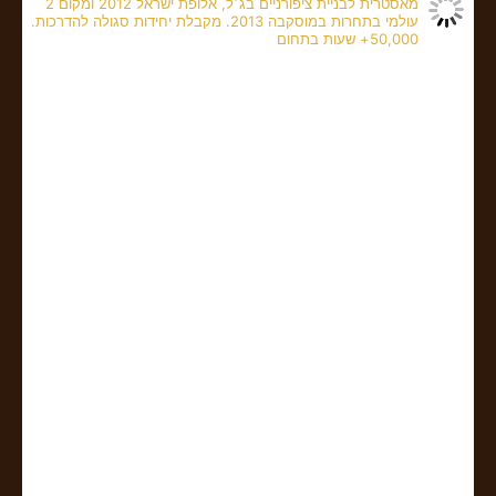
מאסטרית לבניית ציפורניים בג׳ל, אלופת ישראל 2012 ומקום 2
עולמי בתחרות במוסקבה 2013. מקבלת יחידות סגולה להדרכות.
50,000+ שעות בתחום
✨