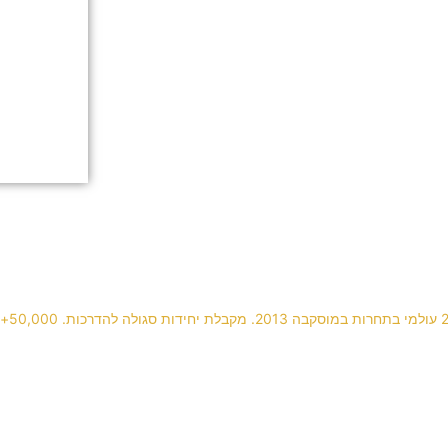
Builder gel with animal pattern 🐆💅🏻
Happy Valentines