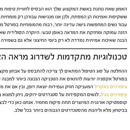
האמון שאת נותנת באשת המקצוע שלך הוא הבסיס לחוויית טיפוח מוצ
ששקיפות ואמינות הן המפתח, ולכן אנו מנגישות עבורכן רק מומחיות 
עבור נשים המחפשות גישה עדינה יותר, רבות מהמומחיות בפורטל 
הזנה עמוקה ומחזקת את המראה באופן טבעי. היוקרה הסולידית שאנו
הבנה שאיכות אמיתית נמדדת לא רק ביופי החיצוני אלא גם בשמירה על 
טכנולוגיות מתקדמות לשדרוג מראה הצי
ההחלטה על סוג הטיפול המתאים לך צריכה להתבסס על אבחון מקצועי 
בפורטל אקסניה יודעות להתאים את הטכניקה הנכונה ביותר למבנה 
ציפורניים באקריל
המעניקה חוזק ועמידות יוצאת דופן, ובין אם את
ציפורניים בג'ל
. לנשים המקפידות על סטנדרטים ירוקים, ניתן למצו
קוסמטיקה אורגנית המיוצרים תחת פיקוח מחמיר. אנחנו כאן כדי לבצע
בביטחון מלא וליהנות מהסטנדרטים הגבוהים ביותר בכל שלב.