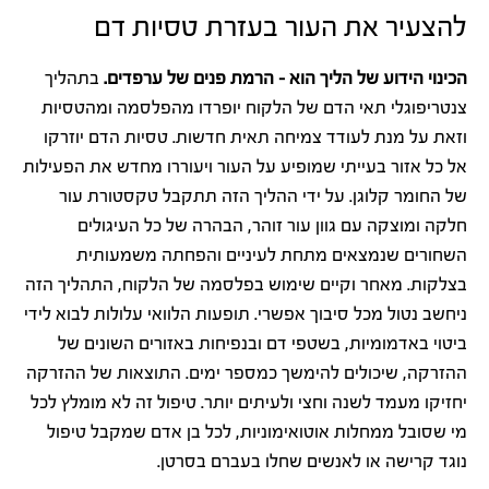
להצעיר את העור בעזרת טסיות דם
הכינוי הידוע של הליך הוא – הרמת פנים של ערפדים.
בתהליך
צנטריפוגלי תאי הדם של הלקוח יופרדו מהפלסמה ומהטסיות
וזאת על מנת לעודד צמיחה תאית חדשות. טסיות הדם יוזרקו
אל כל אזור בעייתי שמופיע על העור ויעוררו מחדש את הפעילות
של החומר קלוגן. על ידי ההליך הזה תתקבל טקסטורת עור
חלקה ומוצקה עם גוון עור זוהר, הבהרה של כל העיגולים
השחורים שנמצאים מתחת לעיניים והפחתה משמעותית
בצלקות. מאחר וקיים שימוש בפלסמה של הלקוח, התהליך הזה
ניחשב נטול מכל סיבוך אפשרי. תופעות הלוואי עלולות לבוא לידי
ביטוי באדמומיות, בשטפי דם ובנפיחות באזורים השונים של
ההזרקה, שיכולים להימשך כמספר ימים. התוצאות של ההזרקה
יחזיקו מעמד לשנה וחצי ולעיתים יותר. טיפול זה לא מומלץ לכל
מי שסובל ממחלות אוטואימוניות, לכל בן אדם שמקבל טיפול
נוגד קרישה או לאנשים שחלו בעברם בסרטן.