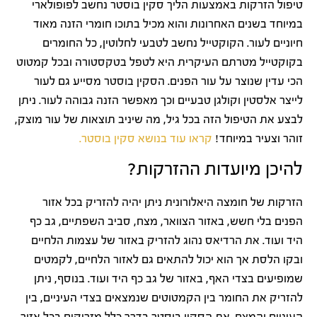
טיפול הזרקות באמצעות הליך סקין בוסטר נחשב לפופולארי
במיוחד בשנים האחרונות והוא מכיל בתוכו חומרי הזנה מאוד
חיוניים לעור. הקוקטייל נחשב לטבעי לחלוטין, כל החומרים
בקוקטייל מטרתם העיקרית היא לטפל בטקסטורה ובכל קמטוט
הכי עדין שנוצר על עור הפנים. הסקין בוסטר מסייע גם לעור
לייצר אלסטין וקולגן טבעיים וכך מאפשר הזנה גבוהה לעור. ניתן
לבצע את הטיפול הזה בכל גיל, מה שיניב תוצאות של עור מוצק,
זוהר וצעיר במיוחד!
קראו עוד בנושא סקין בוסטר.
להיכן מיועדות ההזרקות?
הזרקות של חומצה היאלורונית ניתן יהיה להזריק בכל אזור
הפנים בלי חשש, באזור הצוואר, מצח, סביב השפתיים, גב כף
היד ועוד. את הרדיאס נהוג להזריק באזור של עצמות הלחיים
ובקו הלסת אך הוא יכול להתאים גם לאזור הלחיים, לקמטים
שמופיעים בצדי האף, באזור של גב כף היד ועוד. בנוסף, ניתן
להזריק את החומר בין הקמטוטים שנמצאים בצדי העיניים, בין
העיניים והמצח. את הסקין בוסטר בדרך כלל מזריקים בכל אזור