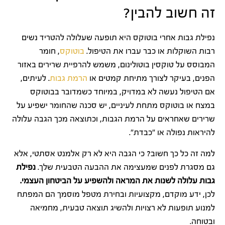
זה חשוב להבין?
נפילת גבות אחרי בוטוקס היא תופעה שעלולה להטריד נשים
רבות השוקלות או כבר עברו את הטיפול.
בוטוקס
, חומר
המבוסס על טוקסין בוטולינום, משמש להרפיית שרירים באזור
הפנים, בעיקר לצורך מתיחת קמטים או
הרמת גבות
. לעיתים,
אם הטיפול נעשה לא במדויק, במיוחד כשמדובר בבוטוקס
במצח או בוטוקס מתחת לעיניים, יש סכנה שהחומר ישפיע על
שרירים שאחראים על הרמת הגבות, וכתוצאה מכך הגבה עלולה
להיראות נפולה או "כבדת".
למה זה כל כך חשוב? כי הגבה היא לא רק אלמנט אסתטי, אלא
גם מסגרת לפנים שמעצימה את ההבעה הטבעית שלך.
נפילת
גבות עלולה לשנות את המראה ולהשפיע על הביטחון העצמי.
לכן, ידע מוקדם, מקצועיות ובחירת מטפל מוסמך הם המפתח
למנוע תופעות לא רצויות ולהשיג תוצאה טבעית, מחמיאה
ובטוחה.