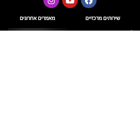
שירותים מרכזיים
מאמרים אחרונים
בניית ציפורניים
בניית ציפורניים בג'ל
הזרקות
טיפוח
טיפול פנים
לק ג'ל
מניקור
דידי לק – מה חשוב לדעת על
פדיקור
המותג ועל טיפול לק ג'ל
איכותי