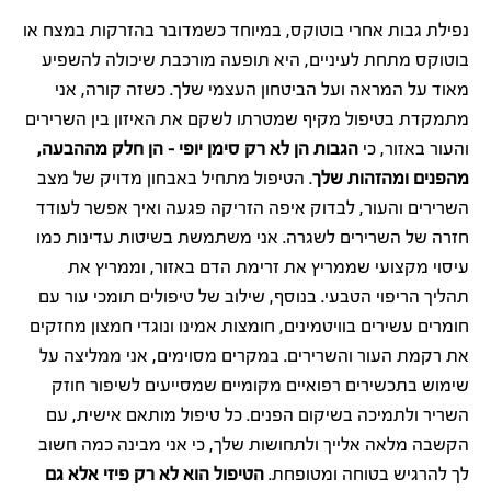
נפילת גבות אחרי בוטוקס, במיוחד כשמדובר בהזרקות במצח או
בוטוקס מתחת לעיניים, היא תופעה מורכבת שיכולה להשפיע
מאוד על המראה ועל הביטחון העצמי שלך. כשזה קורה, אני
מתמקדת בטיפול מקיף שמטרתו לשקם את האיזון בין השרירים
והעור באזור, כי
הגבות הן לא רק סימן יופי – הן חלק מההבעה,
מהפנים ומהזהות שלך
. הטיפול מתחיל באבחון מדויק של מצב
השרירים והעור, לבדוק איפה הזריקה פגעה ואיך אפשר לעודד
חזרה של השרירים לשגרה. אני משתמשת בשיטות עדינות כמו
עיסוי מקצועי שממריץ את זרימת הדם באזור, וממריץ את
תהליך הריפוי הטבעי. בנוסף, שילוב של טיפולים תומכי עור עם
חומרים עשירים בוויטמינים, חומצות אמינו ונוגדי חמצון מחזקים
את רקמת העור והשרירים. במקרים מסוימים, אני ממליצה על
שימוש בתכשירים רפואיים מקומיים שמסייעים לשיפור חוזק
השריר ולתמיכה בשיקום הפנים. כל טיפול מותאם אישית, עם
הקשבה מלאה אלייך ולתחושות שלך, כי אני מבינה כמה חשוב
לך להרגיש בטוחה ומטופחת.
הטיפול הוא לא רק פיזי אלא גם