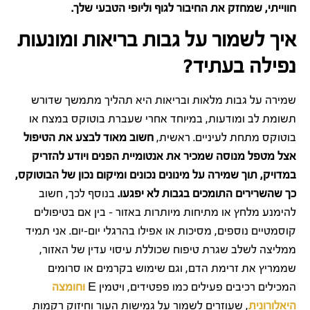
חווייתי, שמחזק את החיבור לגוף וליופי הטבעי שלך.
איך לשמור על גבות בריאות ומונעות
נפילה בעתיד?
שמירה על גבות מלאות ובריאות היא תהליך מתמשך שדורש
תשומת לב ומודעות, במיוחד אחרי שעברת בוטוקס במצח או
בוטוקס מתחת לעיניים. ראשית,
חשוב מאוד לבצע את הטיפול
אצל מטפל מנוסה שמכיר את אנטומיית הפנים ויודע להזריק
במדויק, תוך שמירה על מינונים נכונים ומיקום נכון של הבוטוקס,
כך שהשרירים התומכים בגבות לא יפגעו.
בנוסף לכך, חשוב
להימנע מלחץ או מתיחות מיותרות באזור – בין אם בטיפולים
קוסמטיים נוספים, מסיכות או אפילו בהרגלי יום-יום. אני תמיד
ממליצה לשלב שגרת טיפוח שכוללת עיסוי עדין של האזור,
שממריץ את זרימת הדם, וגם שימוש בקרמים או סרומים
המכילים רכיבים פעילים כמו פפטידים, ויטמין E
וחומצה
היאלורונית
, שעוזרים לשמור על גמישות העור וחיזוק רקמות