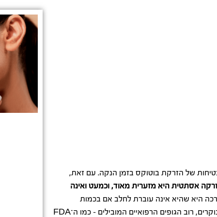
הבטיחות של הזרקת בוטוקס בזמן הנקה. עם זאת,
קה אסתטית היא מזערית מאוד, וכמעט ואינה
ערכה היא שהיא אינה עוברת לחלב אם בכמות
משמעותית, אם בכלל. עם זאת, מאחר ואין מספיק נתונים קליניים מבוקרים, רוב הגופים הרפואיים המובילים – כמו ה־FDA