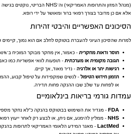
(מנהל המזון והתרופות האמריקאי) וה־NHS הבריטי, נוקטים בגישה זהירה,
אלא אם כן מדובר בצורך רפואי ברור ומאושר על ידי רופא.
הסיכונים האפשריים והיבטי זהירות
למרות שהסיכון העיוני להעברת בוטוקס לחלב אם הוא נמוך, קיימים 
חוסר ודאות מחקרית
– כאמור, אין מחקר מבוקר המוכיח ב־100% את הבטיחות.
תגובה מקומית או מערכתית
– תופעות לוואי אפשריות כמו כאב,
רגישות יתר או אלרגיה
– נדיר מאוד, אך קיים.
תזמון חידוש הטיפול
– לנשים שמקפידות על טיפול קבוע, ההמ
או לפחות עד שלב שבו ההנקה פחות תדירה.
עמדות גורמי בריאות בינלאומיים
FDA
– מגדיר את השימוש בבוטוקס בהנקה כ"לא נחקר מספיק"
NHS
– ממליץ להימנע, אם ניתן, או לבצע רק לאחר ייעוץ רפוא
LactMed
– מאגר המידע הלאומי האמריקאי לתרופות בהנקה,