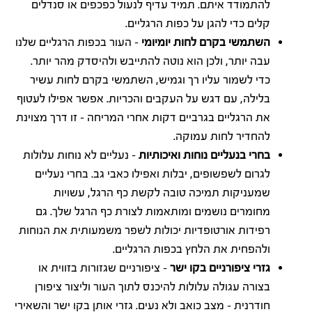
להתמודד איתם. תמיד עדיף לנעול כפכפים או סנדלים
קלים כדי להגן על כפות הרגליים.
השתמשי בקרם לחות יומיומי
– העור בכפות הרגליים שלנו
עבה יותר, ולכן הוא נוטה להתייבש ולהיסדק מהר יותר.
כדי לשמור עליו רך וגמיש, השתמשי בקרם לחות עשיר
בלילה, עם דגש על העקבים והכריות. אפשר אפילו לעטוף
את הרגליים בגרביים דקות אחרי המריחה – זו דרך מצוינת
להחדיר לחות עמוקה.
בחרי בנעליים נוחות ואיכותיות
– נעליים לא נוחות עלולות
לגרום לשפשופים, יבלות ואפילו כאבי גב. בחרי נעליים
שמעניקות תמיכה טובה לקשת כף הרגל, עשויות
מחומרים נושמים ומותאמות לצורת כף הרגל שלך. גם
רפידות אורטופדיות יכולות לשפר משמעותית את הנוחות
ולהפחית את הלחץ בכפות הרגליים.
גזרי ציפורניים בקו ישר
– ציפורניים שגזורות בזווית או
בצורה עגולה עלולות להיכנס לתוך העור וליצור ציפורן
חודרנית – מצב כואב ולא נעים. גזרי אותן בקו ישר והשאירי