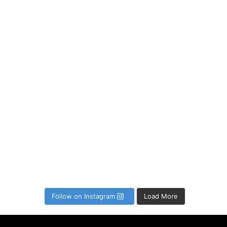
P
Follow on Instagram
Load More