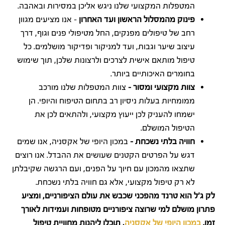
המטפלות המקצועי שלנו ניגש אליכן במסירות ובאהבה.
פינוק מהמסלול הראשון ועד האחרון
– אנו מציעים מגוון
רחב של טיפולים מפנקים, החל מטיפולי פנים וגוף, דרך
עיצוב שיער וגבות, ועד למניקור ופדיקור מושלמים. כל
טיפול מותאם אישית לצרכים ולרצונות שלכן, תוך שימוש
בחומרים האיכותיים ביותר.
צוות מקצועי ומסור –
צוות המטפלות שלנו מורכב
ממומחיות בעלות ניסיון רב בתחום הטיפוח והיופי. הן
ישמחו להעניק לכן ייעוץ מקצועי, ולהתאים לכן את
הטיפול המושלם.
חוויה בלתי נשכחת –
במכון היופי של אקסניה, אנו שמים
דגש על הפרטים הקטנים שעושים את ההבדל. אנו רוצים
שתצאו מהמכון עם חיוך על הפנים, ועם הרגשה שקיבלתן
לא רק טיפול מקצועי, אלא גם חוויה בלתי נשכחת.
לק ג'ל הוא טרנד מהפכני שכבש את עולם הציפורניים, ומציע
פתרון מושלם למי שרוצה ציפורניים מטופחות ועמידות לאורך
זמן.
במכון היופי של אקסניה
, תוכלו ליהנות מחוויית טיפול