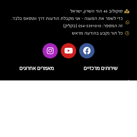
סוקולוב 46 הוד השרון, ישראל
כדי לשפר את המענה - אני מקבלת הודעות דרך ווטסאפ בלבד.
זה המספר: 054-5391010 (בקליק)
כל תור נקבע בהודעה מראש
שירותים מרכזיים
מאמרים אחרונים
בניית ציפורניים
בניית ציפורניים בג'ל
הזרקות
טיפוח
דידי לק – מה חשוב לדעת על
המותג ועל טיפול לק ג'ל
טיפול פנים
איכותי
לק ג'ל