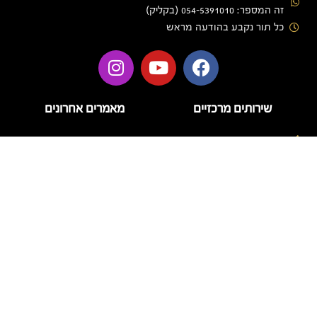
זה המספר: 054-5391010 (בקליק)
כל תור נקבע בהודעה מראש
שירותים מרכזיים
מאמרים אחרונים
בניית ציפורניים
בניית ציפורניים בג'ל
הזרקות
טיפוח
דידי לק – מה חשוב לדעת על
המותג ועל טיפול לק ג'ל
טיפול פנים
איכותי
לק ג'ל
מניקור
פדיקור