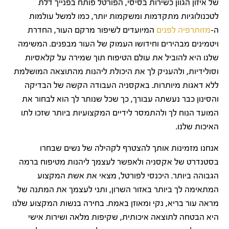
של איזון הגוון כשירות בסיסי, הפורטל פותח בפנייך דלת
לטכנולוגיות מתקדמות ומשקמות יותר, כמו למשל עולמות
ה-
מזותרפיה לפנים
המיועדים לשיפור מרקם העור, החדרת
ויטמינים מבהירים וחידושו העמוק של העור מבפנים. המשימה
שלנו היא להוביל את עולם הטיפוח תוך שמירה על קלאסיות
וסולידיות, ולהעניק לך את היכולת ליהנות מהתוצאה המושלמת
ללא דאגות מיותרות. באקסניה העבודה הקשה של הבדיקה
והסינון כבר נעשתה עבורך, כך שכל שנותר לך הוא לבחור את
המועד הנוח לך ולהתמסר לידיים המקצועיות ביותר שזכו לתו
האיכות שלנו.
אנחנו מזמינות אותך להצטרף לקהילה של נשים שבחרו
בסטנדרט של אקסניה ולאפשר לעצמך ליהנות מטיפוח ברמה
הגבוהה ביותר. היכנסי לפורטל, מצאי את אשת המקצוע
המתאימה לך ביותר באזור השרון, ותני לעצמך את המתנה של
מראה עור בריא, נקי ומאוזן באמת. בחירה בנשות המקצוע שלנו
היא הבטחה לתוצאה איכותית, שקיפות מלאה ושירות אישי