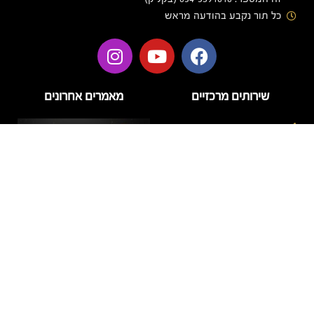
כל תור נקבע בהודעה מראש
שירותים מרכזיים
מאמרים אחרונים
בניית ציפורניים
בניית ציפורניים בג'ל
הזרקות
טיפוח
טיפול פנים
לק ג'ל
מניקור
דידי לק – מה חשוב לדעת על
פדיקור
המותג ועל טיפול לק ג'ל
איכותי