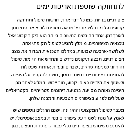
לתחזוקה שוטפת ואריכות ימים
ציפורניים בנויות, כמו כל דבר אחר, דורשות טיפול ותחזוקה
קבועים על מנת לשמור על מראה מטופח ולוודא את עמידותן
לאורך זמן. אחד ההיבטים החשובים ביותר הוא ביקור קבוע אצל
טכנאית הציפורניים. מומלץ להגיע לטיפול תקופתי אחת
לשלושה-ארבעה שבועות, במהלכו הטכנאית תבדוק את מצב
הציפורניים, תבצע תיקונים נדרשים ותחדש את הגימור. טיפול
זה חיוני למניעת סדקים, שברים ובעיות אחרות שעלולות
להתפתח בציפורניים בנויות. בנוסף, חשוב להקפיד על היגיינה
ולשטוף את הידיים באופן קבוע, תוך ייבושן המלא לאחר מכן.
היגיינה נאותה מסייעת במניעת זיהומים פטרייתיים ובקטריאליים
שעלולים לפגוע בציפורניים הטבעיות והמבנה שלהן.
מעבר לטיפול המקצועי וההיגיינה, ישנם הרגלים נוספים שיש
לאמץ על מנת לשמור על ציפורניים בנויות במצב אופטימלי. יש
להימנע משימוש בציפורניים ככלי עבודה. פתיחת חפצים, כגון