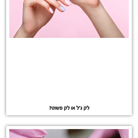
לק ג'ל או לק פשוט?