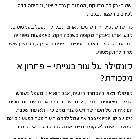
ושטוח: נקודה מדויקת, המתנה קצרה לייצוב, וטפיחה קלה
לעירבוב הקצוות בלבד.
כדי שהקונסילר יחזיק שעות ארוכות בלי להתקפל בקמטוטים,
קבעי אותו באבקה שקופה בשכבה דקה, באמצעות ספוגייה
בתנועת הטבעה. באזור העיניים — מינימום אבקה, רק היכן שיש
נטייה להתקמטות.
קונסילר על עור בעייתי — פתרון או
מלכודת?
קונסילר מצוין להסתרה רגעית, אבל הוא אינו מטפל בשורש
הבעיה. פצעונים חוזרים, אדמומיות כרונית או כתמים מתרחבים
הם איתות של העור שדורש מענה מקצועי — ולא עוד שכבת
כיסוי. כיסוי יומיומי כבד אף עלול להחמיר עור נוטה לפצעונים אם
המוצרים אינם לא־קומדוגניים ואם ההסרה בערב אינה יסודית.