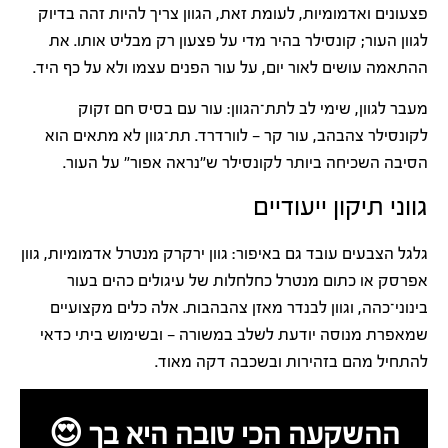
פצעונים ואדמומיות, לעומת זאת, הגוון צריך להיות זהה בדיוק
לגוון העור; קונסילר בהיר מדי על פצעון רק מבליט אותו. את
ההתאמה עושים לאור יום, על עור הפנים עצמו ולא על כף היד.
מעבר לגוון, שימי לב לתת־הגוון: עור עם בסיס חם זקוק
לקונסילר צהבהב, עור קר — לוורדרד. תת־גוון לא מתאים הוא
הסיבה השכיחה ביותר לקונסילר ש"נראה אפור" על העור.
גווני תיקון ייעודיים
גלגל הצבעים עובד גם באיפור: גוון ירקרק מנטרל אדמומיות, גוון
אפרסק או כתום מנטרל כחלחלות של עיגולים כהים בעור
בינוני־כהה, וגוון לבנדר מאזן צהבהבות. אלה כלים מקצועיים
שמאפרת מנוסה יודעת לשלב במשורה — ובשימוש ביתי כדאי
להתחיל מהם בזהירות ובשכבה דקה מאוד.
ההשקעה הכי טובה היא בך 😍