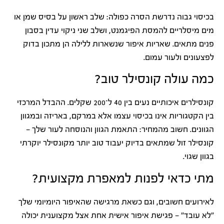
בכיסוי גבוה נדרשת הסרה כפולה: שלב ראשון על בסיס שמן או
מים מיסלריים להמסת הפיגמנט, ושלב שני ניקוי עדין בסבון
פנים מתאים. שאריות איפור שנשארות ללילה הן מתכון בדוק
לפצעונים ולעור עמום.
כמה עולה קונסילר טוב?
קונסילרים איכותיים נעים בין 40 ל־200 שקלים. ההבדל המרכזי
בין הקטגוריות אינו בכיסוי עצמו אלא במרקם, באריזה ובמגוון
הגוונים. חשוב מהמחיר: התאמת הגוון והנוסחה לעור שלך —
קונסילר זול שמתאים בדיוק יעבוד טוב יותר מקונסילר יוקרתי
בגוון שגוי.
מתי כדאי לפנות למאפרת מקצועית?
לאירועים חשובים, וגם כשאת מרגישה שהאיפור היומיומי שלך
"לא עובד" — פגישת איפור אישית אחת אצל מקצוענית יכולה