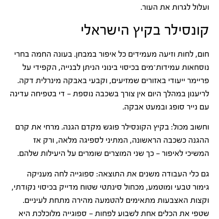
ועלול לגרות את העור.
קונסילר בקיץ הישראלי
חום, לחות וזיעה מעמידים כל איפור במבחן. בעונה החמה בחרי
נוסחאות עמידות־מים בכיסוי בינוני הניתן לבנייה, הקפידי על
פריימר ייעודי באזורים שמזיעים, וקבעי באבקה מינרלית דקה.
לריענון במהלך היום אין צורך בשכבה נוספת — די בטפיחה עדינה
עם נייר סופג ובמעט אבקה.
וחשוב מכול: בקיץ הקונסילר פוגש מקדם הגנה. מרחי את קרם
ההגנה כשכבה הראשונה, המתיני לספיגה מלאה, ורק אז
המשיכי לאיפור — כך שני המוצרים שומרים על היעילות שלהם.
גם כלי העבודה משנים את התוצאה: ספוגייה לחה מעניקה
גימור טבעי ומוטמע, מכחול סינתטי שטוח מדייק בכיסוי נקודתי,
וקצות האצבעות מתאימים להטמעה מהירה מתחת לעיניים.
שטפי את הכלים אחת לשבוע לפחות — ספוגייה מלוכלכת היא