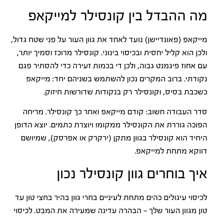
מה ההבדל בין קונסילר למייקאפ
מייקאפ (פאונדיישן) נועד לאחד את גוון העור על פני שטח גדול,
ולכן הוא קליל יחסית ובכיסוי בינוני. קונסילר מרוכז וסמיך יותר,
עם אחוז פיגמנט גבוה, ולכן די בכמות זעירה כדי להסתיר פגם
נקודתי. ברוב המקרים נכון להשתמש בשניהם יחד: מייקאפ
כשכבת בסיס, וקונסילר רק בנקודות שדורשות חיזוק.
סדר העבודה חשוב: קודם מייקאפ ואחר כך קונסילר. מריחה
הפוכה גוררת את הקונסילר ממקומו ויוצרת כתמים. יוצא הדופן
היחיד הוא קונסילר בגוון מתקן (ירקרק או אפרסק), שמיושם
דווקא מתחת למייקאפ.
איך בוחרים גוון קונסילר נכון
לכיסוי עיגולים כהים מתחת לעיניים בחרי גוון בהיר בחצי טון עד
טון מגוון העור שלך — הבהרה עדינה שמעירה את המבט. לכיסוי