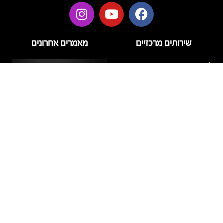
שירותים מרכזיים
מאמרים אחרונים
בניית ציפורניים
בניית ציפורניים בג'ל
הזרקות
טיפוח
טיפול פנים
לק ג'ל
מניקור
דידי לק – מה חשוב לדעת על
פדיקור
המותג ועל טיפול לק ג'ל
איכותי