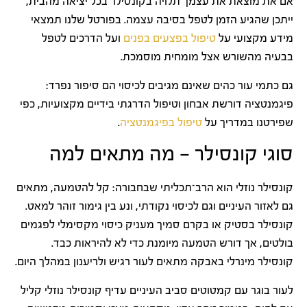
אם את מוצאת את עצמך תלויה בקונסילר בכל יציאה מהבית,
ייתכן שהגיע הזמן לטפל בסיבה עצמה. בפורטל שלנו תמצאי
מידע מקצועי על
טיפול בפצעים בפנים
ועל הדרכים לטפל
בבעיה מהשורש אצל מומחית מוסמכת.
גם כתמי עור כהים שאינם מגיבים לכיסוי הם סיפור נפרד:
פיגמנטציה דורשת אבחון וטיפול הדרגתי בידיים מקצועיות, כפי
שפירטנו במדריך על
טיפול בפיגמנטציה
.
סוגי קונסילר — מה מתאים למה
קונסילר נוזלי הוא הרב־תכליתי שבחבורה: קל להטמעה, מתאים
גם לאזור העיניים וגם לכיסוי נקודתי, ונע בין גימור זוהר למאט.
קונסילר בסטיק או בקרם סמיך מעניק כיסוי מקסימלי לפגמים
בולטים, אך דורש הטמעה מיומנת כדי לא להיראות כבד.
קונסילר מינרלי באבקה מתאים לעור רגיש ולריענון במהלך היום.
לעור בוגר עם קמטוטים סביב העיניים עדיף קונסילר נוזלי קליל