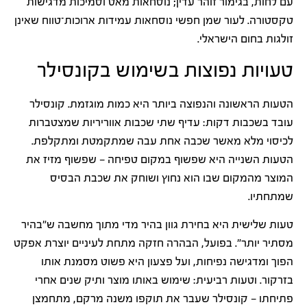
עם לחות, בגימור זוהר עדין; נוסחאות מאט וסמיכות מדגישות
טקסטורה. לעור שמן חפשי נוסחאות עמידות ארוכות־טווח שאינן
זולגות בחום הישראלי.
טעויות נפוצות בשימוש בקונסילר
הטעות הראשונה והנפוצה ביותר היא כמות מוגזמת. קונסילר
עובד בשכבות דקות: עדיף שתי שכבות אווריריות שמצטברות
לכיסוי מלא מאשר שכבה אחת עבה שמתקמטת ומתקלפת.
הטעות השנייה היא שפשוף במקום טפיחה — שפשוף מזיז את
המוצר מהמקום שבו הוא נחוץ ושוחק את שכבת הבסיס
שמתחתיו.
טעות שלישית היא בחירת גוון בהיר מדי מתוך מחשבה ש"בהיר
מסתיר יותר". בפועל, הבהרה חזקה מתחת לעיניים יוצרת אפקט
הפוך ומדגישה נפיחות, ועל פצעון היא פשוט מסמנת אותו
בזרקור. וטעות רביעית: שימוש באותו מוצר ותיק שנים אחרי
פתיחתו — קונסילר שעבר את תוקפו משנה מרקם, מתחמצן