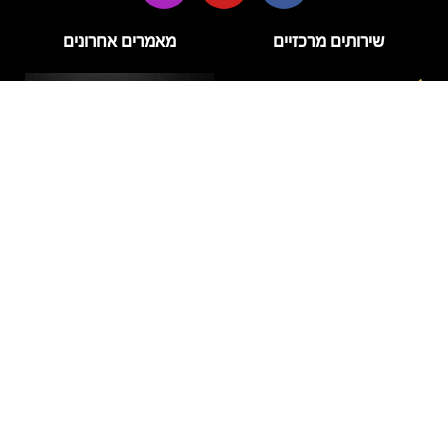
שירותים מרכזיים
מאמרים אחרונים
בניית ציפורניים
בניית ציפורניים בג'ל
הזרקות
טיפוח
טיפול פנים
לק ג'ל
מניקור
דידי לק – מה חשוב לדעת על
פדיקור
המותג ועל טיפול לק ג'ל
איכותי