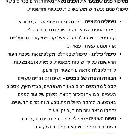
מטיפול פנים שמצער את הפנים נשאר מאחור!
היום בכל סוג של
טיפולי פנים נעשה שימוש בשיטות טבעיות וחדשניות:
טיפולים רפואיים –
מתמקדים בפצעי אקנה, סבוריאה
באזור הפנים הצוואר והמחשוף. מדובר בטיפולי
קוסמטיקה שיקבלו מענה אצל קוסמטיקאית מדופלמת
או קוסמטיקאית רפואיות.
טיפולי פילינג –
טיפול שבמהלכו מקלפים את שכבת העור
הראשונה על ידי שיטות מכאניות, כימיות או באמצעות
לייזר לקבלת מראה עור צעיר, רך ורענן.
הבהרה והסרה של קמטים –
נשים וגם גברים עשויים
לסבול מקמטים רבים באזור השפתיים, בצדי האף, מסביב
העיניים, בצוואר ובאזור המצח. מיצוק של עור הפנים
באמצעות הזרקה היאלורונית טבעית וחומרים חדשניים,
יספקו מראה עור מתוח, רענן וצעיר.
טיפוח העיניים –
טיפולי עיניים הידרודינמיים, לרבות
כשמדובר בעיניים שנראות עייפות ושקועות.