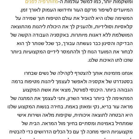
ומשקמות יותר, כמו למשל עולמות ה-
מזותרפיה לפנים
המיועדים לשיפור מרקם העור וחידושו העמוק לאורך זמן.
המשימה שלנו היא להוביל את עולם הטיפוח תוך שמירה על
קלאסיות וסולידיות, ולהעניק לך את היכולת ליהנות מהתוצאה
המושלמת ללא דאגות מיותרות. באקסניה העבודה הקשה של
הבדיקה והסינון כבר נעשתה עבורך, כך שכל שנותר לך הוא
לבחור את המועד הנוח לך ולהתמסר לידיים המקצועיות ביותר
שזכו לתו האיכות שלנו.
אנחנו מזמינות אותך להצטרף לקהילה של נשים שבחרו
בסטנדרט של אקסניה ולאפשר לעצמך ליהנות מטיפוח ברמה
הגבוהה ביותר. היכנסי לפורטל, מצאי את אשת המקצוע
המתאימה לך ביותר באזור השרון, ותני לעצמך את המתנה של
מראה עור בריא, נקי ומאוזן באמת. בחירה בנשות המקצוע שלנו
היא הבטחה לתוצאה איכותית, שקיפות מלאה ושירות אישי
שמתחיל באמינות ומסתיים בחיוך מול המראה. הבית של
מקצועניות היופי מחכה לך עם כל הכלים הדרושים כדי להבטיח