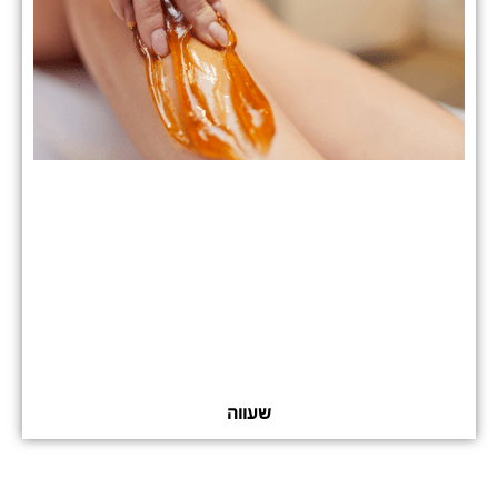
שעווה