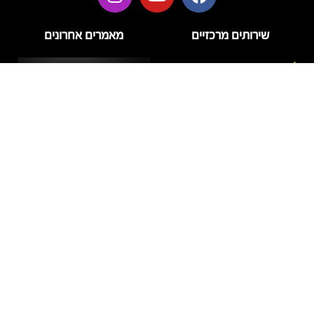
שירותים מרכזיים
מאמרים אחרונים
בניית ציפורניים
בניית ציפורניים בג'ל
הזרקות
טיפוח
טיפול פנים
לק ג'ל
מניקור
דידי לק – מה חשוב לדעת על
פדיקור
המותג ועל טיפול לק ג'ל
איכותי