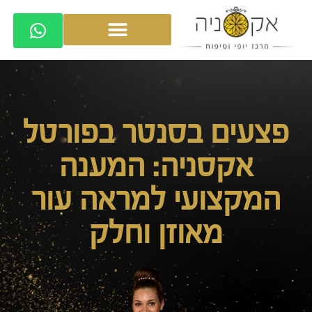
פצעים בסנטר בפורטל
אקסניה: המענה
המקצועי למראה עור
מאוזן וחלק