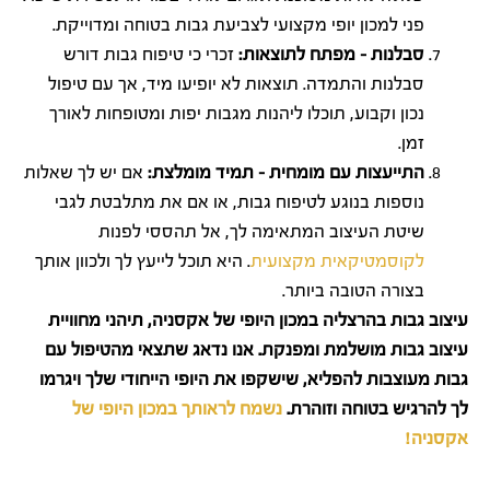
פני למכון יופי מקצועי לצביעת גבות בטוחה ומדוייקת.
סבלנות – מפתח לתוצאות:
זכרי כי טיפוח גבות דורש
סבלנות והתמדה. תוצאות לא יופיעו מיד, אך עם טיפול
נכון וקבוע, תוכלו ליהנות מגבות יפות ומטופחות לאורך
זמן.
התייעצות עם מומחית – תמיד מומלצת:
אם יש לך שאלות
נוספות בנוגע לטיפוח גבות, או אם את מתלבטת לגבי
שיטת העיצוב המתאימה לך, אל תהססי לפנות
לקוסמטיקאית מקצועית
. היא תוכל לייעץ לך ולכוון אותך
בצורה הטובה ביותר.
עיצוב גבות בהרצליה במכון היופי של אקסניה, תיהני מחוויית
עיצוב גבות מושלמת ומפנקת. אנו נדאג שתצאי מהטיפול עם
גבות מעוצבות להפליא, שישקפו את היופי הייחודי שלך ויגרמו
לך להרגיש בטוחה וזוהרת.
נשמח לראותך במכון היופי של
אקסניה!