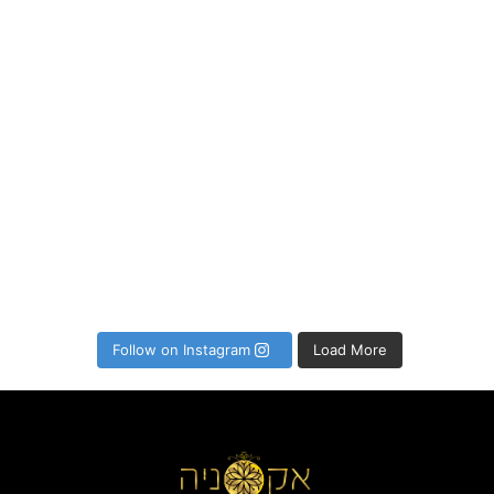
P
Follow on Instagram
Load More