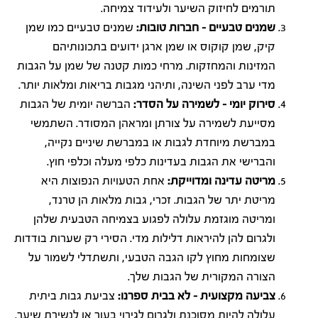
תורמים לחיזוק השיער ולעידוד צמיחה.
שמנים טבעיים – חברות טובות:
שמנים טבעיים כמו שמן
קיק, שמן קוקוס או שמן ארגן ידועים בתכונותיהם
המזינות והמחזקות. מרחי כמות קטנה של שמן על הגבות
מדי ערב לפני השינה, ותיהני מגבות בריאות ומלאות יותר.
סירוק יומי – לשמירה על הסדר:
הברשה יומית של הגבות
מסייעת לשמירה על צורתן ומראהן המסודר. השתמשי
במברשת מיוחדת לגבות או במברשת שיניים נקייה,
והברישי את הגבות בעדינות כלפי מעלה וכלפי חוץ.
מריטה עדינה ומדוייקת:
אחת הטעויות הנפוצות היא
מריטת יתר של הגבות. זכרי, גבות מלאות הן טרנד,
ומריטה מוגזמת עלולה לפגוע בצמיחה הטבעית שלהן
ולגרום להן להיראות דלילות מדי. הסירי רק שערות בודדות
שצומחות מחוץ לקו הגבה הטבעי, ותשתדלי לשמור על
הצורה המקורית של הגבות שלך.
צביעה מקצועית – לא בבית ספרנו:
צביעת גבות ביתית
עלולה להיות מסוכנת ולגרום לגירוי בעור או לנשירת שיער.