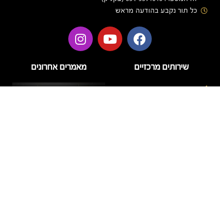
כל תור נקבע בהודעה מראש
שירותים מרכזיים
מאמרים אחרונים
בניית ציפורניים
בניית ציפורניים בג'ל
הזרקות
טיפוח
טיפול פנים
לק ג'ל
מניקור
דידי לק – מה חשוב לדעת על
פדיקור
המותג ועל טיפול לק ג'ל
איכותי