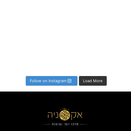
P
Follow on Instagram
Load More