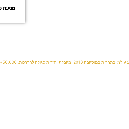
מניעת פצ
Builder gel with animal pattern 🐆💅🏻
Happy Valentines
 ללקוחה שמחה במי
בניית ציפורניים ארוכות בג'ל עם פרנץ' לבן. נקי. קל