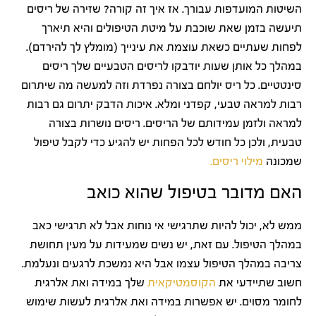
השיטות המועדפות עבורך. אז איך זה קורה? שזירה של ריסים
תיעשה בזמן שאת שוכבת על מיטת הטיפולים והיא תיארך
לפחות שעתיים כשאת עוצמת את עינייך (מומלץ לך להירדם).
במהלך כל אותן שעות יודבקו לריסים הטבעיים שלך ריסים
סינטטיים. כל ריס יולחם בצורה נפרדת וזה למעשה מה שיתרום
רבות למראה טבעי, קפדני ומלא. איכות הדבק יתרום גם רבות
למראה ולזמן עמידותם של הריסים. ריסים נושרות בצורה
טבעית, ולכן כל חודש לכל הפחות יש להגיע כדי לקבל טיפול
שמכונה
מילוי ריסים.
האם מדובר בטיפול שהוא כואב
ממש לא, יכול להיות שתרגישי אי נוחות אבל לא תרגישי כאב
במהלך הטיפול. עם זאת, יש נשים שמעידות על מעין תחושת
צריבה במהלך הטיפול עצמו אבל היא נמשכת לרגעים ונעלמת.
חשוב שתיידעי את
הקוסמטיקאית
שלך במידה ואת אלרגית
לחומר מסוים. יש אפשרות במידה ואת אלרגית לעשות שימוש