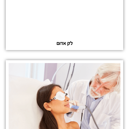
לק אדום