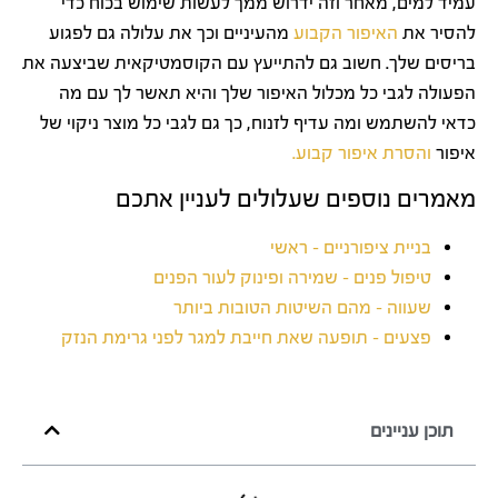
עמיד למים, מאחר וזה ידרוש ממך לעשות שימוש בכוח כדי
להסיר את
האיפור הקבוע
מהעיניים וכך את עלולה גם לפגוע
בריסים שלך. חשוב גם להתייעץ עם הקוסמטיקאית שביצעה את
הפעולה לגבי כל מכלול האיפור שלך והיא תאשר לך עם מה
כדאי להשתמש ומה עדיף לזנוח, כך גם לגבי כל מוצר ניקוי של
איפור
והסרת איפור קבוע.
מאמרים נוספים שעלולים לעניין אתכם
בניית ציפורניים – ראשי
טיפול פנים – שמירה ופינוק לעור הפנים
שעווה – מהם השיטות הטובות ביותר
פצעים – תופעה שאת חייבת למגר לפני גרימת הנזק
תוכן עניינים