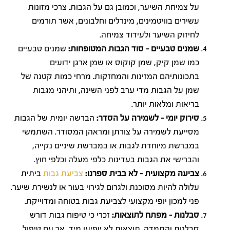
על צמיחת השיער, וכמובן גם על הגבות. צרכי מזונות
עשירים בוויטמינים, מינרלים וחלבונים, אשר תורמים
לחיזוק השיער ולעידוד צמיחה.
שמנים טבעיים – סוד הגבות המטופחות:
שמנים טבעיים
כמו שמן קיק, שמן קוקוס או שמן ארגן ידועים
בתכונותיהם המזינות והמחזקות. מרחי כמות קטנה של
שמן על הגבות מדי ערב לפני השינה, ותיהני מגבות
בריאות ומלאות יותר.
סירוק יומי – לשמירה על הסדר:
הברשה יומית של הגבות
מסייעת לשמירה על צורתן ומראהן המסודר. השתמשי
במברשת מיוחדת לגבות או במברשת שיניים נקייה,
והברישי את הגבות בעדינות כלפי מעלה וכלפי חוץ.
צביעה מקצועית – לא בבית ספרנו:
צביעת גבות
ביתית
עלולה להיות מסוכנת ולגרום לגירוי בעור או לנשירת שיער.
פני למכון יופי מקצועי לצביעת גבות בטוחה ומדוייקת.
סבלנות – מפתח לתוצאות:
זכרי כי טיפוח גבות דורש
סבלנות והתמדה. תוצאות לא יופיעו מיד, אך עם טיפול