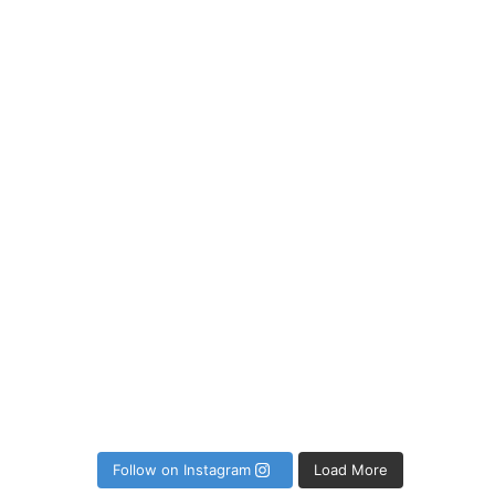
P
Follow on Instagram
Load More