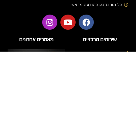
כל תור נקבע בהודעה מראש
שירותים מרכזיים
מאמרים אחרונים
בניית ציפורניים
בניית ציפורניים בג'ל
הזרקות
טיפוח
טיפול פנים
לק ג'ל
מניקור
דידי לק – מה חשוב לדעת על
פדיקור
המותג ועל טיפול לק ג'ל
איכותי