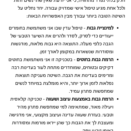
חלק בלתי נפרד מהחוויה, כי אני יודעת שאין שתי נשים זהות
ולכל אחת מגיע טיפול אישי שמדויק עבורה. יחד נחליט על
השיטה הטובה ביותר עבורך מבין האפשרויות הבאות:
למינציית גבות
– טיפול עדין שבו אני משתמשת בחומרים
ייעודיים כדי לסרק, לסדר ולהרים את השיער הטבעי של
הגבה כלפי מעלה. התוצאה היא גבות מלאות, מודגשות
ומסודרות שנשארות במקומן לאורך זמן.
הרמת גבות בחוטים
– בטכניקה זו אני משתמשת בחוטים
דקיקים ובטוחים, שמוחדרים מתחת לעור בעדינות רבה
ומרימים בעדינות את הגבה. השיטה מעניקה תוצאות
נפלאות לזמן ארוך יותר, והיא מומלצת במיוחד לנשים
שמחפשות פתרון עמיד.
הרמת גבות באמצעות עיצוב ושעווה
– טכניקה קלאסית
ויעילה מאוד, שמתאימה למי שמחפשת פתרון מהיר
וטבעי. בעזרת שעווה עדינה ועיצוב מקצועי, אני מדגישה
ומעצבת לך את הגבות כך שהן ייראו מורמות ומסודרות
באופן טבעי ויפה.