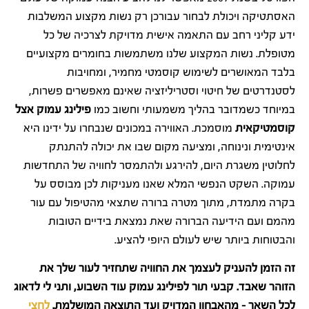
האסתטיקה ויכולת לבחור עבורכן רק נשות מקצוע המשלבות
ידע קליני רחב עם התאמה אישית מדויקת לצרכיה של כל
מטופלת. נשות המקצוע שלנו משתמשות בחומרים מקצועיים
בלבד המאושרים לשימוש קוסמטי מחמיר, ומחויבות
לסטנדרטים של חיטוי וסטריליזציה שאינם מאפשרים פשרות,
במיוחד כשמדובר בהליך משמעותי וחשוב כמו
פילינג עמוק אצל
קוסמטיקאית
מוסמכת. האווירה במכונים שנבחרו על ידינו היא
אינטימית ונינוחה, ומציעה מקום שבו את יכולה להתנתק
לחלוטין משגרת היום, להירגע ולהתמסר לחוויה של התחדשות
עמוקה. השקט הנפשי המלא שאנו מעניקות לכן מבוסס על
בקרה מתמדת, מתוך מטרה ברורה שתצאי מהטיפול עם עור
מהמם ועם הידיעה הברורה שאת נמצאת בידיים הטובות
והבטוחות ביותר שיש לעולם היופי להציע.
זה הזמן להעניק לעצמך את החוויה שתחזיר לעור שלך את
הזוהר שאבד. קבעי תור לפילינג עמוק עוד השבוע, ותני לי לדאוג
לכל השאר – מהאבחון המדויק ועד התוצאה המושלמת.
לחצי