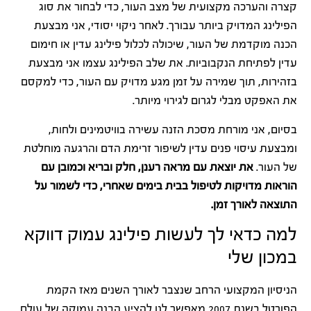
קצרה והערכה מקצועית של מצב העור, כדי לבחור את סוג
הפילינג המדויק ביותר עבורך. לאחר ניקוי יסודי, אני מבצעת
הכנה מוקדמת של העור, שיכולה לכלול פילינג עדין או חימום
עדין לפתיחת הנקבוביות. את שלב הפילינג עצמו אני מבצעת
בזהירות, תוך שמירה על זמן מגע מדויק עם העור, כדי למקסם
את האפקט מבלי לגרום לגירוי מיותר.
בסיום, אני מורחת מסכת הזנה עשירה בוויטמינים ולחות,
ומבצעת עיסוי פנים עדין לשיפור זרימת הדם והרגעה מוחלטת
של העור.
את יוצאת עם מראה רענן, חלק ובריא וכמובן עם
הוראות מדויקות לטיפול בבית בימים שאחרי, כדי לשמור על
התוצאה לאורך זמן.
למה כדאי לך לעשות פילינג עמוק דווקא
במכון שלי
הניסיון המקצועי הרחב שנצבר לאורך השנים מאז הקמת
הפורטל בשנת 2007 מאפשר לנו להציע הבנה עמוקה של עולם