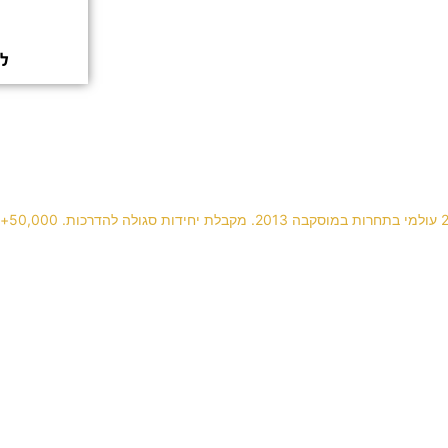
למ
Builder gel with animal pattern 🐆💅🏻
Happy Valentines
 ללקוחה שמחה במי
בניית ציפורניים ארוכות בג'ל עם פרנץ' לבן. נקי. קל